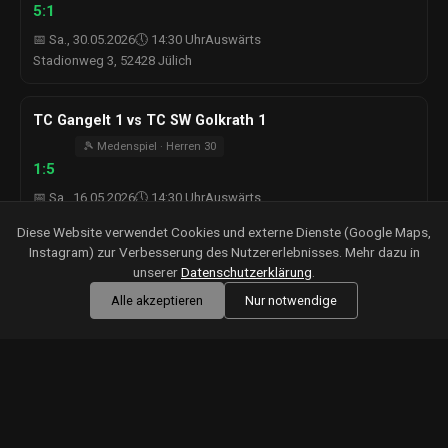
5:1
📅 Sa., 30.05.2026
🕔 14:30 Uhr
Auswärts
Stadionweg 3, 52428 Jülich
TC Gangelt 1 vs TC SW Golkrath 1
🎾 Medenspiel · Herren 30
1:5
📅 Sa., 16.05.2026
🕔 14:30 Uhr
Auswärts
Zur Dahlmühle, 52538 Gangelt
Diese Website verwendet Cookies und externe Dienste (Google Maps,
Instagram) zur Verbesserung des Nutzererlebnisses. Mehr dazu in
unserer
Datenschutzerklärung
.
TC SW Golkrath 1 vs TC Wegberg 1
Alle akzeptieren
Nur notwendige
🎾 Medenspiel · Herren 30
2:4
📅 Sa., 09.05.2026
🕔 14:30 Uhr
Heim
Tennisanlage Golkrath